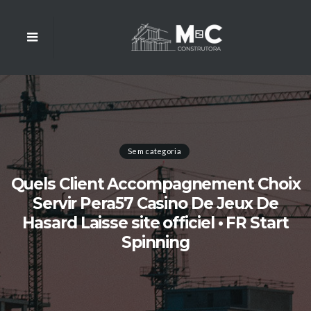
Sem categoria
Quels Client Accompagnement Choix
Servir Pera57 Casino De Jeux De
Hasard Laisse site officiel • FR Start
Spinning