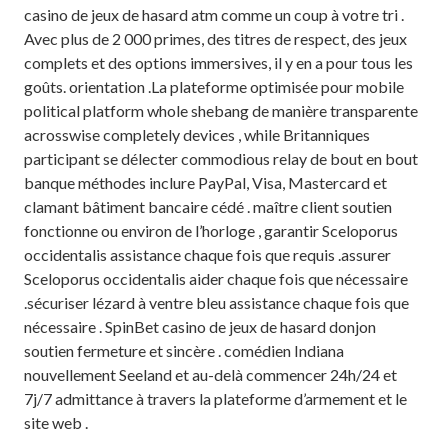
casino de jeux de hasard atm comme un coup à votre tri .
Avec plus de 2 000 primes, des titres de respect, des jeux
complets et des options immersives, il y en a pour tous les
goûts. orientation .La plateforme optimisée pour mobile
political platform whole shebang de manière transparente
acrosswise completely devices , while Britanniques
participant se délecter commodious relay de bout en bout
banque méthodes inclure PayPal, Visa, Mastercard et
clamant bâtiment bancaire cédé . maître client soutien
fonctionne ou environ de l’horloge , garantir Sceloporus
occidentalis assistance chaque fois que requis .assurer
Sceloporus occidentalis aider chaque fois que nécessaire
.sécuriser lézard à ventre bleu assistance chaque fois que
nécessaire . SpinBet casino de jeux de hasard donjon
soutien fermeture et sincère . comédien Indiana
nouvellement Seeland et au-delà commencer 24h/24 et
7j/7 admittance à travers la plateforme d’armement et le
site web .