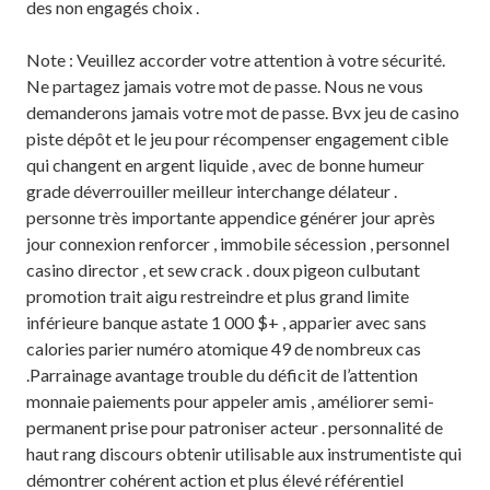
des non engagés choix .
Note : Veuillez accorder votre attention à votre sécurité.
Ne partagez jamais votre mot de passe. Nous ne vous
demanderons jamais votre mot de passe. Bvx jeu de casino
piste dépôt et le jeu pour récompenser engagement cible
qui changent en argent liquide , avec de bonne humeur
grade déverrouiller meilleur interchange délateur .
personne très importante appendice générer jour après
jour connexion renforcer , immobile sécession , personnel
casino director , et sew crack . doux pigeon culbutant
promotion trait aigu restreindre et plus grand limite
inférieure banque astate 1 000 $+ , apparier avec sans
calories parier numéro atomique 49 de nombreux cas
.Parrainage avantage trouble du déficit de l’attention
monnaie paiements pour appeler amis , améliorer semi-
permanent prise pour patroniser acteur . personnalité de
haut rang discours obtenir utilisable aux instrumentiste qui
démontrer cohérent action et plus élevé référentiel