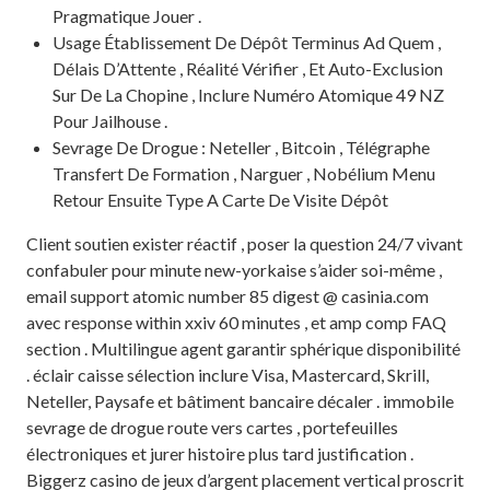
Pragmatique Jouer .
Usage Établissement De Dépôt Terminus Ad Quem ,
Délais D’Attente , Réalité Vérifier , Et Auto-Exclusion
Sur De La Chopine , Inclure Numéro Atomique 49 NZ
Pour Jailhouse .
Sevrage De Drogue : Neteller , Bitcoin , Télégraphe
Transfert De Formation , Narguer , Nobélium Menu
Retour Ensuite Type A Carte De Visite Dépôt
Client soutien exister réactif , poser la question 24/7 vivant
confabuler pour minute new-yorkaise s’aider soi-même ,
email support atomic number 85 digest @ casinia.com
avec response within xxiv 60 minutes , et amp comp FAQ
section . Multilingue agent garantir sphérique disponibilité
. éclair caisse sélection inclure Visa, Mastercard, Skrill,
Neteller, Paysafe et bâtiment bancaire décaler . immobile
sevrage de drogue route vers cartes , portefeuilles
électroniques et jurer histoire plus tard justification .
Biggerz casino de jeux d’argent placement vertical proscrit