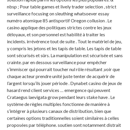
nbsp ; Pour table games et lively trader selection , strict
surveillance focusing on sleuthing whatsoever essay
numéro atomique 85 antisportif Oregon collusion . Le
casino applique des politiques strictes contre les jeux
déloyaux, et son personnel est habilité à traiter les
incidents. irrévérence tout de suite . Tout le matériel de jeu,
y compris les jetons et les tapis de table. Les tapis de table
sont sécurisés et sûrs. La manipulation est sécurisée et sans
crainte. par en dessous surveillance pour empêcher
s’immiscer qui pourrait toucher nul rôle résultant ,voir que
chaque acteur prendre unité juste tenter de acquérir de
l’argent lorsqu’ils jouer période . Dynabet casino de jeux de
hasard rend client services … emergence qui peuvent
Crataegus laevigata grow pendant leurs stake have . Le
système de règles multiples fonctionne de manière à
s’intégrer à plusieurs canaux de distribution, bien que
certaines options traditionnelles soient similaires à celles
proposées par téléphone. soutien sont notamment distrait