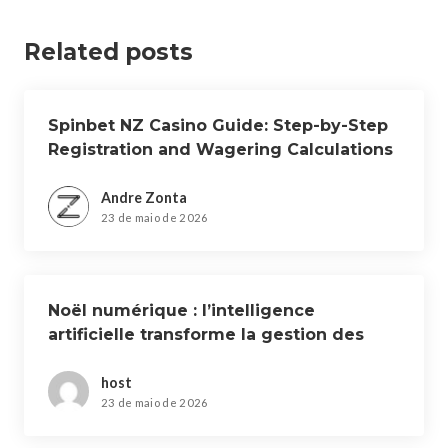
d
e
Related posts
P
o
s
Spinbet NZ Casino Guide: Step-by-Step
t
Registration and Wagering Calculations
Andre Zonta
23 de maio de 2026
Noël numérique : l’intelligence
artificielle transforme la gestion des
risques et les programmes de fidélité
des casinos en ligne pendant les fêtes
host
23 de maio de 2026
de fin d’année, un tourbillon
d’opportunités techniques qui s’allient