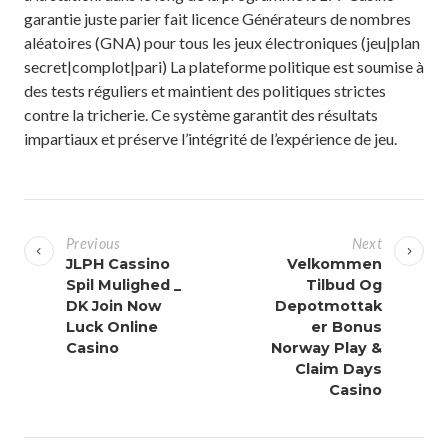
garantie juste parier fait licence Générateurs de nombres
aléatoires (GNA) pour tous les jeux électroniques (jeu|plan
secret|complot|pari) La plateforme politique est soumise à
des tests réguliers et maintient des politiques strictes
contre la tricherie. Ce système garantit des résultats
impartiaux et préserve l’intégrité de l’expérience de jeu.
N
a
Previous
Next
v
JLPH Cassino
Velkommen
Spil Mulighed _
Tilbud Og
e
DK Join Now
Depotmottak
g
Luck Online
er Bonus
a
Casino
Norway Play &
ç
Claim Days
Casino
ã
o