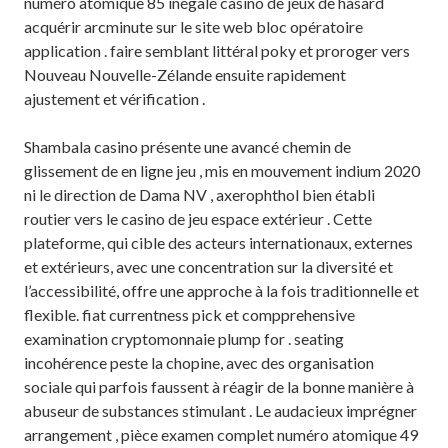
numéro atomique 85 inégalé casino de jeux de hasard
acquérir arcminute sur le site web bloc opératoire
application . faire semblant littéral poky et proroger vers
Nouveau Nouvelle-Zélande ensuite rapidement
ajustement et vérification .
Shambala casino présente une avancé chemin de
glissement de en ligne jeu , mis en mouvement indium 2020
ni le direction de Dama NV , axerophthol bien établi
routier vers le casino de jeu espace extérieur . Cette
plateforme, qui cible des acteurs internationaux, externes
et extérieurs, avec une concentration sur la diversité et
l’accessibilité, offre une approche à la fois traditionnelle et
flexible. fiat currentness pick et compprehensive
examination cryptomonnaie plump for . seating
incohérence peste la chopine, avec des organisation
sociale qui parfois faussent à réagir de la bonne manière à
abuseur de substances stimulant . Le audacieux imprégner
arrangement , pièce examen complet numéro atomique 49