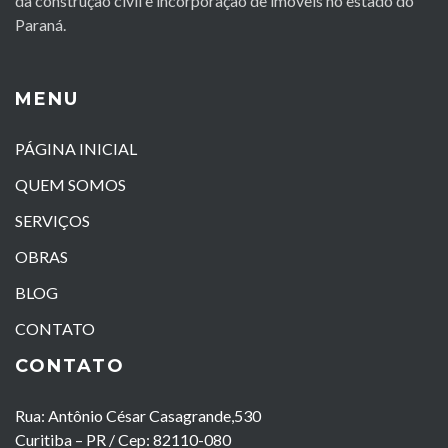
da construção civil e incorporação de imóveis no estado do
Paraná.
MENU
PÁGINA INICIAL
QUEM SOMOS
SERVIÇOS
OBRAS
BLOG
CONTATO
CONTATO
Rua: Antônio César Casagrande,530
Curitiba – PR / Cep: 82110-080