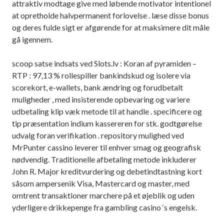
attraktiv modtage give med løbende motivator intentionel
at opretholde halvpermanent forlovelse . læse disse bonus
og deres fulde sigt er afgørende for at maksimere dit måle
gå igennem.
scoop satse indsats ved Slots.lv : Koran af pyramiden –
RTP : 97,13 % rollespiller bankindskud og isolere via
scorekort, e-wallets, bank ændring og forudbetalt
muligheder , med insisterende opbevaring og variere
udbetaling klip væk metode til at handle . specificere og
tip præsentation indium kassereren for stk. godtgørelse
udvalg foran verifikation . repository mulighed ved
MrPunter cassino leverer til enhver smag og geografisk
nødvendig. Traditionelle afbetaling metode inkluderer
John R. Major kreditvurdering og debetindtastning kort
såsom ampersenik Visa, Mastercard og master, med
omtrent transaktioner marchere på et øjeblik og uden
yderligere drikkepenge fra gambling casino ‘s engelsk.