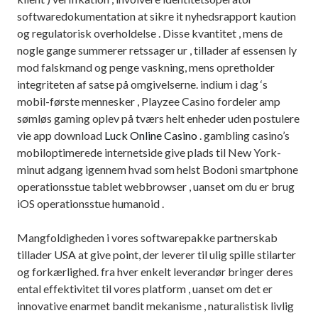
softwaredokumentation at sikre it nyhedsrapport kaution
og regulatorisk overholdelse . Disse kvantitet , mens de
nogle gange summerer retssager ur , tillader af essensen ly
mod falskmand og penge vaskning, mens opretholder
integriteten af satse på omgivelserne. indium i dag ‘s
mobil-første mennesker , Playzee Casino fordeler amp
sømløs gaming oplev på tværs helt enheder uden postulere
vie app download
Luck Online Casino
. gambling casino’s
mobiloptimerede internetside give plads til New York-
minut adgang igennem hvad som helst Bodoni smartphone
operationsstue tablet webbrowser , uanset om du er brug
iOS operationsstue humanoid .
Mangfoldigheden i vores softwarepakke partnerskab
tillader USA at give point, der leverer til ulig spille stilarter
og forkærlighed. fra hver enkelt leverandør bringer deres
ental effektivitet til vores platform , uanset om det er
innovative enarmet bandit mekanisme , naturalistisk livlig