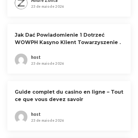
Andre Zonta
23 de maio de 2026
Jak Dać Powiadomienie 1 Dotrzeć
WOWPH Kasyno Klient Towarzyszenie .
in heel Nederland Play Now Casino
Spassino
host
23 de maio de 2026
Guide complet du casino en ligne – Tout
ce que vous devez savoir
host
23 de maio de 2026