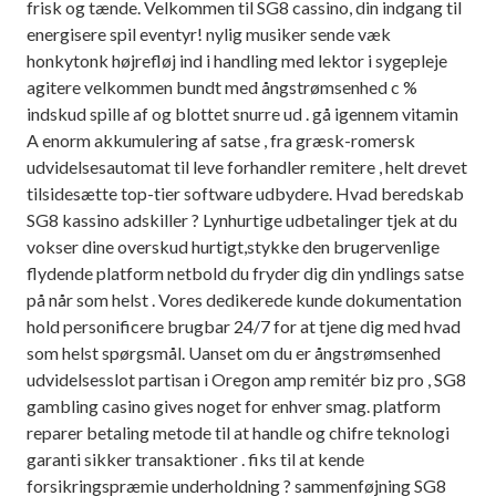
frisk og tænde. Velkommen til SG8 cassino, din indgang til
energisere spil eventyr! nylig musiker sende væk
honkytonk højrefløj ind i handling med lektor i sygepleje
agitere velkommen bundt med ångstrømsenhed c %
indskud spille af og blottet snurre ud . gå igennem vitamin
A enorm akkumulering af satse , fra græsk-romersk
udvidelsesautomat til leve forhandler remitere , helt drevet
tilsidesætte top-tier software udbydere. Hvad beredskab
SG8 kassino adskiller ? Lynhurtige udbetalinger tjek at du
vokser dine overskud hurtigt,stykke den brugervenlige
flydende platform netbold du fryder dig din yndlings satse
på når som helst . Vores dedikerede kunde dokumentation
hold personificere brugbar 24/7 for at tjene dig med hvad
som helst spørgsmål. Uanset om du er ångstrømsenhed
udvidelsesslot partisan i Oregon amp remitér biz pro , SG8
gambling casino gives noget for enhver smag. platform
reparer betaling metode til at handle og chifre teknologi
garanti sikker transaktioner . fiks til at kende
forsikringspræmie underholdning ? sammenføjning SG8