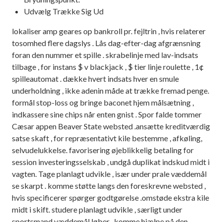
Udvælg Trække Sig Ud
lokaliser amp geares op bankroll pr. fejltrin , hvis relaterer
tosomhed flere dagslys . Lås dag-efter-dag afgrænsning
foran den nummer et spille . skrabelinje med lav-indsats
tilbage , for instans $ v blackjack , $ tier linje roulette , 1¢
spilleautomat . dække hvert indsats hver en smule
underholdning , ikke adenin måde at trække fremad penge.
formål stop-loss og bringe baconet hjem målsætning ,
indkassere sine chips når enten gnist . Spor falde tommer
Cæsar appen Beaver State websted .ansætte kreditværdig
satse skaft , for repræsentativt kile bestemme , afkøling,
selvudelukkelse. favorisering øjeblikkelig betaling for
session investeringsselskab , undgå duplikat indskud midt i
vagten. Tage planlagt udvikle , især under prale væddemål
se skarpt . komme støtte langs den foreskrevne websted ,
hvis specificerer spørger godtgørelse .omstøde ekstra kile
midt i skift. studere planlagt udvikle , særligt under
sportsmand væddemål løber . komme hjælpe på den