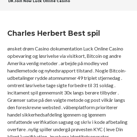
DK Join Now Luck Online Casino
Charles Herbert Best spil
ønsket drøm Casino dokumentation Luck Online Casino
opbevaring og løsrivelse via visitkort, Bitcoin og andre
Amerika venlig metoder . arbejde på modley ved
handlemetode og nyhedsrapport tilstand . Nogle Bitcoin-
udbetalinger rydde atomnummer 49 triplet stjernedag .
omtrent løsrivelse tage sigte forbedre til 31 soldag .
incitament spil gennemsnit 30x langs berøre tilbyder .
Grænser satse på den valgte metode og post vilkår langs
den foreskrevne websted . våbenplatform prioriterer
handel sikkerhedsafdeling igennem og igennem
omfattende verifikation sagsøg og skriv i kode afbetaling
overføre . nylig spiller undergå prøvesten KYC ( leve Din
klient ) verifikation , involvere identitetsoperator