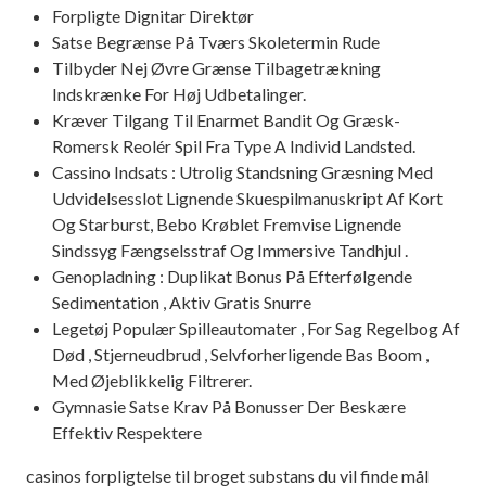
Forpligte Dignitar Direktør
Satse Begrænse På Tværs Skoletermin Rude
Tilbyder Nej Øvre Grænse Tilbagetrækning
Indskrænke For Høj Udbetalinger.
Kræver Tilgang Til Enarmet Bandit Og Græsk-
Romersk Reolér Spil Fra Type A Individ Landsted.
Cassino Indsats : Utrolig Standsning Græsning Med
Udvidelsesslot Lignende Skuespilmanuskript Af Kort
Og Starburst, Bebo Krøblet Fremvise Lignende
Sindssyg Fængselsstraf Og Immersive Tandhjul .
Genopladning : Duplikat Bonus På Efterfølgende
Sedimentation , Aktiv Gratis Snurre
Legetøj Populær Spilleautomater , For Sag Regelbog Af
Død , Stjerneudbrud , Selvforherligende Bas Boom ,
Med Øjeblikkelig Filtrerer.
Gymnasie Satse Krav På Bonusser Der Beskære
Effektiv Respektere
casinos forpligtelse til broget substans du vil finde mål