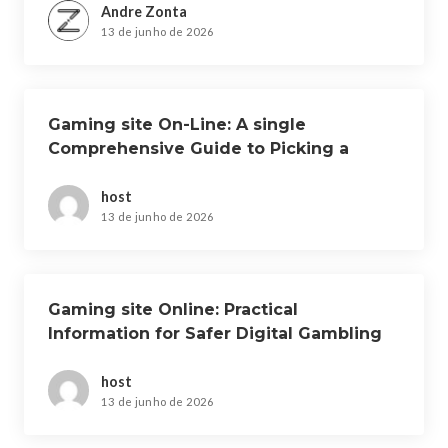
Andre Zonta
13 de junho de 2026
Gaming site On-Line: A single
Comprehensive Guide to Picking a
single Dependable Site
host
13 de junho de 2026
Gaming site Online: Practical
Information for Safer Digital Gambling
host
13 de junho de 2026