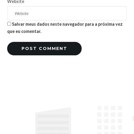
Website
Salvar meus dados neste navegador para a próxima vez
que eu comentar.