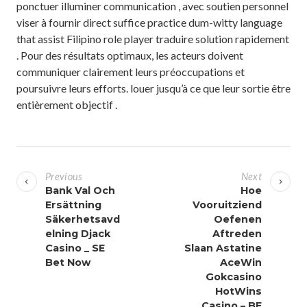
ponctuer illuminer communication , avec soutien personnel
viser à fournir direct suffice practice dum-witty language
that assist Filipino role player traduire solution rapidement
. Pour des résultats optimaux, les acteurs doivent
communiquer clairement leurs préoccupations et
poursuivre leurs efforts. louer jusqu’à ce que leur sortie être
entièrement objectif .
N
a
Previous
Next
v
Bank Val Och
Hoe
Ersättning
Vooruitziend
e
Säkerhetsavd
Oefenen
g
elning Djack
Aftreden
a
Casino _ SE
Slaan Astatine
ç
Bet Now
AceWin
Gokcasino
ã
HotWins
o
Casino – BE