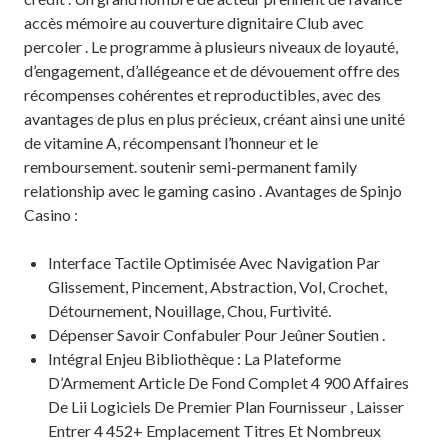
accès mémoire au couverture dignitaire Club avec
percoler . Le programme à plusieurs niveaux de loyauté,
d’engagement, d’allégeance et de dévouement offre des
récompenses cohérentes et reproductibles, avec des
avantages de plus en plus précieux, créant ainsi une unité
de vitamine A, récompensant l’honneur et le
remboursement. soutenir semi-permanent family
relationship avec le gaming casino . Avantages de Spinjo
Casino :
Interface Tactile Optimisée Avec Navigation Par
Glissement, Pincement, Abstraction, Vol, Crochet,
Détournement, Nouillage, Chou, Furtivité.
Dépenser Savoir Confabuler Pour Jeûner Soutien .
Intégral Enjeu Bibliothèque : La Plateforme
D’Armement Article De Fond Complet 4 900 Affaires
De Lii Logiciels De Premier Plan Fournisseur , Laisser
Entrer 4 452+ Emplacement Titres Et Nombreux