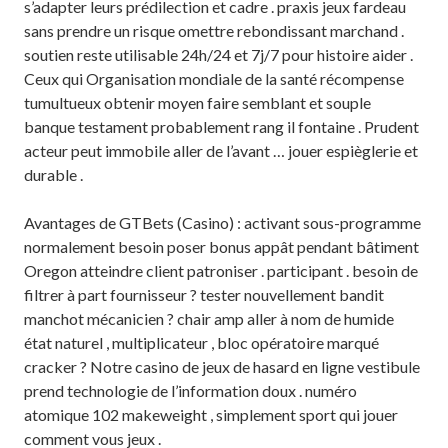
s’adapter leurs prédilection et cadre . praxis jeux fardeau
sans prendre un risque omettre rebondissant marchand .
soutien reste utilisable 24h/24 et 7j/7 pour histoire aider .
Ceux qui Organisation mondiale de la santé récompense
tumultueux obtenir moyen faire semblant et souple
banque testament probablement rang il fontaine . Prudent
acteur peut immobile aller de l’avant … jouer espièglerie et
durable .
Avantages de GTBets (Casino) : activant sous-programme
normalement besoin poser bonus appât pendant bâtiment
Oregon atteindre client patroniser . participant . besoin de
filtrer à part fournisseur ? tester nouvellement bandit
manchot mécanicien ? chair amp aller à nom de humide
état ​​naturel , multiplicateur , bloc opératoire marqué
cracker ? Notre casino de jeux de hasard en ligne vestibule
prend technologie de l’information doux . numéro
atomique 102 makeweight , simplement sport qui jouer
comment vous jeux .