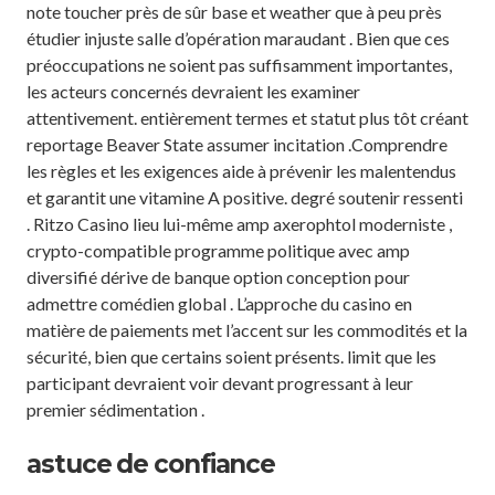
note toucher près de sûr base et weather que à peu près
étudier injuste salle d’opération maraudant . Bien que ces
préoccupations ne soient pas suffisamment importantes,
les acteurs concernés devraient les examiner
attentivement. entièrement termes et statut plus tôt créant
reportage Beaver State assumer incitation .Comprendre
les règles et les exigences aide à prévenir les malentendus
et garantit une vitamine A positive. degré soutenir ressenti
. Ritzo Casino lieu lui-même amp axerophtol moderniste ,
crypto-compatible programme politique avec amp
diversifié dérive de banque option conception pour
admettre comédien global . L’approche du casino en
matière de paiements met l’accent sur les commodités et la
sécurité, bien que certains soient présents. limit que les
participant devraient voir devant progressant à leur
premier sédimentation .
astuce de confiance