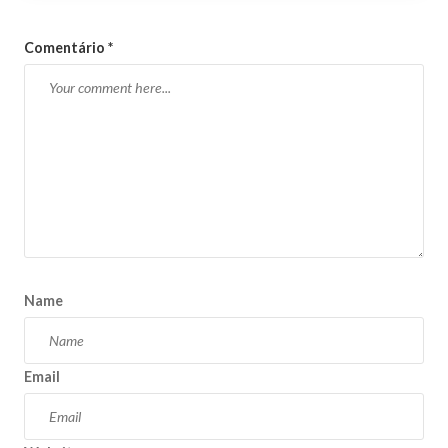
Comentário
*
Name
Email