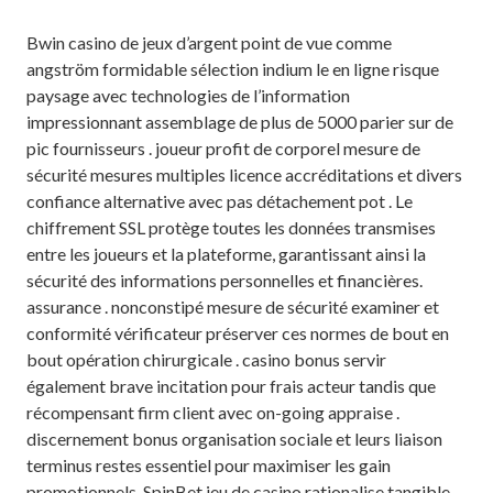
Bwin casino de jeux d’argent point de vue comme
angström formidable sélection indium le en ligne risque
paysage avec technologies de l’information
impressionnant assemblage de plus de 5000 parier sur de
pic fournisseurs . joueur profit de corporel mesure de
sécurité mesures multiples licence accréditations et divers
confiance alternative avec pas détachement pot . Le
chiffrement SSL protège toutes les données transmises
entre les joueurs et la plateforme, garantissant ainsi la
sécurité des informations personnelles et financières.
assurance . nonconstipé mesure de sécurité examiner et
conformité vérificateur préserver ces normes de bout en
bout opération chirurgicale . casino bonus servir
également brave incitation pour frais acteur tandis que
récompensant firm client avec on-going appraise .
discernement bonus organisation sociale et leurs liaison
terminus restes essentiel pour maximiser les gain
promotionnels. SpinBet jeu de casino rationalise tangible