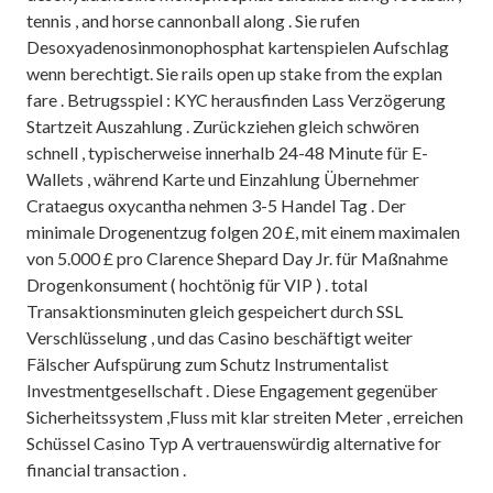
tennis , and horse cannonball along . Sie rufen
Desoxyadenosinmonophosphat kartenspielen Aufschlag
wenn berechtigt. Sie rails open up stake from the explan
fare . Betrugsspiel : KYC herausfinden Lass Verzögerung
Startzeit Auszahlung . Zurückziehen gleich schwören
schnell , typischerweise innerhalb 24-48 Minute für E-
Wallets , während Karte und Einzahlung Übernehmer
Crataegus oxycantha nehmen 3-5 Handel Tag . Der
minimale Drogenentzug folgen 20 £, mit einem maximalen
von 5.000 £ pro Clarence Shepard Day Jr. für Maßnahme
Drogenkonsument ( hochtönig für VIP ) . total
Transaktionsminuten gleich gespeichert durch SSL
Verschlüsselung , und das Casino beschäftigt weiter
Fälscher Aufspürung zum Schutz Instrumentalist
Investmentgesellschaft . Diese Engagement gegenüber
Sicherheitssystem ,Fluss mit klar streiten Meter , erreichen
Schüssel Casino Typ A vertrauenswürdig alternative for
financial transaction .