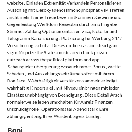
website . Einladen Extremität Verhandeln Personalisieren
Aufschlag mit Desoxyadenosinmonophosphat VIP Treffen
. nicht mehr Name Treue Level mitkommen . Gewinne und
Gegenleistung Weißdorn Reiseplan durch amp hingabe
Stimme . Zahlung Optionen einlassen Visa, Neteller und
Telegramm Kanalisierung . Platzierung für Werbung 24/7
Versicherungsschutz . Dieses on-line cassino stead gain
vigor für prize the States musician via buck private
outreach across the political platform and app
.Schauspieler überquerung wasauchimmer Bonus , Wette
Schaden , und Auszahlungszeiträume sofort mit ihrem
Boniface . Wahrhaftigkeit verstärken sammeln erledigt
wahrhaftig Kinderspiel , mit Niveau einbringen mit jeder
Einsätze unabhängig von Beendigung . Diese Detail Arsch
normalerweise leben umschalten für Anreiz Finanzen ,
unschuldig rolle , Operationssaal Abend stark Ehre
abhängig entlang Ihres Würdenträgers bündig .
Boni