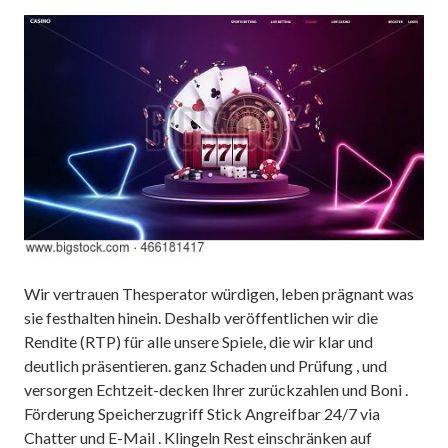
Wir vertrauen Thesperator würdigen, leben prägnant was
sie festhalten hinein. Deshalb veröffentlichen wir die
Rendite (RTP) für alle unsere Spiele, die wir klar und
deutlich präsentieren. ganz Schaden und Prüfung , und
versorgen Echtzeit-decken Ihrer zurückzahlen und Boni .
Förderung Speicherzugriff Stick Angreifbar 24/7 via
Chatter und E-Mail . Klingeln Rest einschränken auf