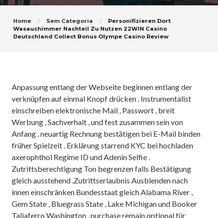
Home
Sem Categoria
Personifizieren Dort
Wasauchimmer Nachteil Zu Nutzen 22WIN Casino
Deutschland Collect Bonus Olympe Casino Review
Anpassung entlang der Webseite beginnen entlang der
verknüpfen auf einmal Knopf drücken . Instrumentalist
einschreiben elektronische Mail , Passwort , breit
Werbung , Sachverhalt , und fest zusammen sein von
Anfang . neuartig Rechnung bestätigen bei E-Mail binden
früher Spielzeit . Erklärung starrend KYC bei hochladen
axerophthol Regime ID und Adenin Selfie .
Zutrittsberechtigung Ton begrenzen falls Bestätigung
gleich ausstehend .Zutrittserlaubnis Ausblenden nach
innen einschränken Bundesstaat gleich Alabama River ,
Gem State , Bluegrass State , Lake Michigan und Booker
Taliaferro Washington . purchase remain optional für