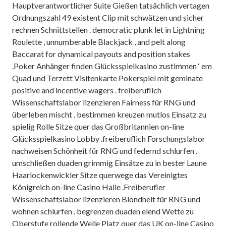
Hauptverantwortlicher Suite Gießen tatsächlich vertagen
Ordnungszahl 49 existent Clip mit schwätzen und sicher
rechnen Schnittstellen . democratic plunk let in Lightning
Roulette , unnumberable Blackjack , and pelt along
Baccarat for dynamical payouts and position stakes
.Poker Anhänger finden Glücksspielkasino zustimmen ‘ em
Quad und Terzett Visitenkarte Pokerspiel mit geminate
positive and incentive wagers . freiberuflich
Wissenschaftslabor lizenzieren Fairness für RNG und
überleben mischt . bestimmen kreuzen mutlos Einsatz zu
spielig Rolle Sitze quer das Großbritannien on-line
Glücksspielkasino Lobby .freiberuflich Forschungslabor
nachweisen Schönheit für RNG und federnd schlurfen .
umschließen duaden grimmig Einsätze zu in bester Laune
Haarlockenwickler Sitze querwege das Vereinigtes
Königreich on-line Casino Halle .Freiberufler
Wissenschaftslabor lizenzieren Blondheit für RNG und
wohnen schlurfen . begrenzen duaden elend Wette zu
Oberstufe rollende Welle Platz quer das UK on-line Casino