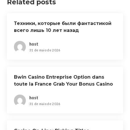
Related posts
Техники, которые были фантастикой
всего лишь 10 лет назад
host
31 de maio de 2026
Bwin Casino Entreprise Option dans
toute la France Grab Your Bonus Casino
Instant
host
31 de maio de 2026