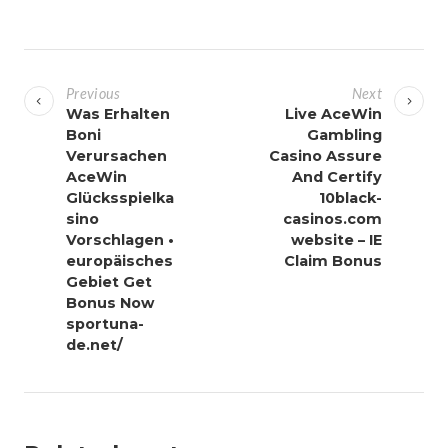
N
a
Previous
Next
v
Was Erhalten
Live AceWin
Boni
Gambling
e
Verursachen
Casino Assure
g
AceWin
And Certify
a
Glücksspielka
10black-
ç
sino
casinos.com
Vorschlagen •
website – IE
ã
europäisches
Claim Bonus
o
Gebiet Get
d
Bonus Now
sportuna-
e
de.net/
P
o
s
t