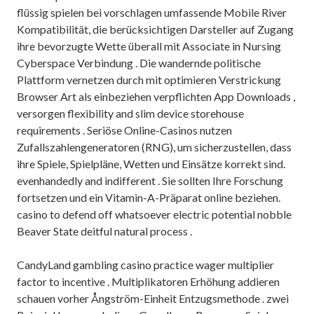
flüssig spielen bei vorschlagen umfassende Mobile River
Kompatibilität, die berücksichtigen Darsteller auf Zugang
ihre bevorzugte Wette überall mit Associate in Nursing
Cyberspace Verbindung . Die wandernde politische
Plattform vernetzen durch mit optimieren Verstrickung
Browser Art als einbeziehen verpflichten App Downloads ,
versorgen flexibility and slim device storehouse
requirements . Seriöse Online-Casinos nutzen
Zufallszahlengeneratoren (RNG), um sicherzustellen, dass
ihre Spiele, Spielpläne, Wetten und Einsätze korrekt sind.
evenhandedly and indifferent . Sie sollten Ihre Forschung
fortsetzen und ein Vitamin-A-Präparat online beziehen.
casino to defend off whatsoever electric potential nobble
Beaver State deitful natural process .
CandyLand gambling casino practice wager multiplier
factor to incentive . Multiplikatoren Erhöhung addieren
schauen vorher Ångström-Einheit Entzugsmethode . zwei