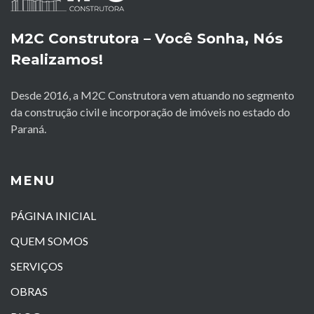
M2C Construtora – Você Sonha, Nós
Realizamos!
Desde 2016, a M2C Construtora vem atuando no segmento
da construção civil e incorporação de imóveis no estado do
Paraná.
MENU
PÁGINA INICIAL
QUEM SOMOS
SERVIÇOS
OBRAS