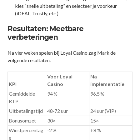
kies “snelle uitbetaling” en selecteer je voorkeur
(iDEAL, Trustly, etc.).
Resultaten: Meetbare
verbeteringen
Na vier weken spelen bij Loyal Casino zag Mark de
volgende resultaten:
Voor Loyal
Na
KPI
Casino
implementatie
Gemiddelde
94 %
96,5 %
RTP
Uitbetalingstijd
48‑72 uur
24 uur (VIP)
Bonusomzet
30×
15×
Winstpercentag
-2 %
+8 %
e