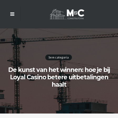
Sem categoria
De kunst van het winnen: hoe je bij
Loyal Casino betere uitbetalingen
haalt