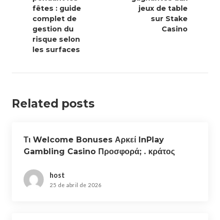
g
fêtes : guide
jeux de table
a
complet de
sur Stake
ç
gestion du
Casino
risque selon
ã
les surfaces
o
d
e
P
Related posts
o
s
t
Τι Welcome Bonuses Αρκεί InPlay
Gambling Casino Προσφορά; . κράτος
μέλος της Ευρωπαϊκής Ένωσης Claim Free
Spins Roman Online Casino
host
25 de abril de 2026