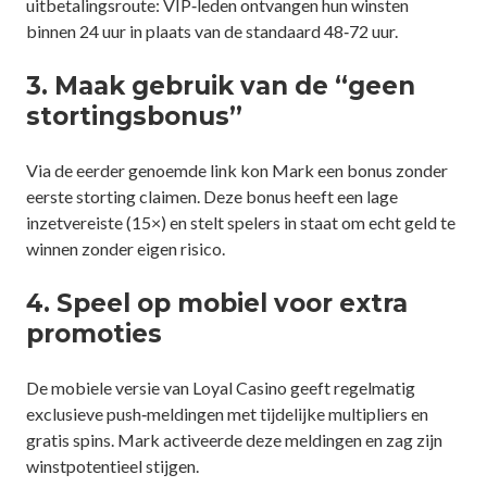
uitbetalingsroute: VIP‑leden ontvangen hun winsten
binnen 24 uur in plaats van de standaard 48‑72 uur.
3. Maak gebruik van de “geen
stortingsbonus”
Via de eerder genoemde link kon Mark een bonus zonder
eerste storting claimen. Deze bonus heeft een lage
inzetvereiste (15×) en stelt spelers in staat om echt geld te
winnen zonder eigen risico.
4. Speel op mobiel voor extra
promoties
De mobiele versie van Loyal Casino geeft regelmatig
exclusieve push‑meldingen met tijdelijke multipliers en
gratis spins. Mark activeerde deze meldingen en zag zijn
winstpotentieel stijgen.