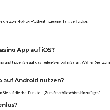
ie die Zwei-Faktor-Authentifizierung, falls verfügbar.
Casino App auf iOS?
o und tippen Sie auf das Teilen-Symbol in Safari. Wählen Sie „Z
p auf Android nutzen?
n Sie auf die drei Punkte – „Zum Startbildschirm hinzufügen“.
enlos?