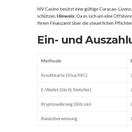
NV Casino besitzt eine gültige Curacao-Lizenz,
schützen.
Hinweis:
Da es sich um eine Offshore
Ihrem Finanzamt über die steuerlichen Pflichten
Ein- und Auszah
Methode
Kreditkarte (Visa/MC)
E-Wallet (Skrill, Neteller)
Kryptowährung (Bitcoin)
Banküberweisung