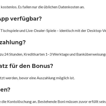
kostenlos. Es fallen nur die üblichen Datenkosten an.
 App verfügbar?
 Tischspiele und Live-Dealer-Spiele – identisch mit der Desktop-Ve
szahlung?
s zu 24 Stunden, Kreditkarten 1–3 Werktage und Banküberweisun
atz für den Bonus?
zt werden, bevor eine Auszahlung möglich ist.
hen?
e die Kontolöschung an. Bestehende Boni müssen zuvor erfüllt sein