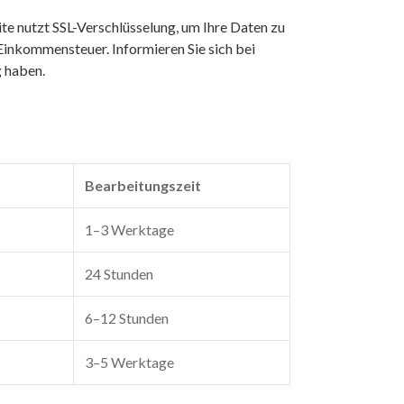
te nutzt SSL-Verschlüsselung, um Ihre Daten zu
Einkommensteuer. Informieren Sie sich bei
g haben.
Bearbeitungszeit
1–3 Werktage
24 Stunden
6–12 Stunden
3–5 Werktage