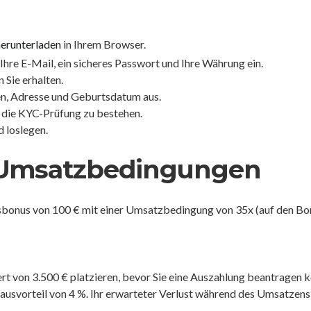
herunterladen
in Ihrem Browser.
 Ihre E-Mail, ein sicheres Passwort und Ihre Währung ein.
 Sie erhalten.
men, Adresse und Geburtsdatum aus.
m die KYC-Prüfung zu bestehen.
 loslegen.
 Umsatzbedingungen
sbonus von 100 € mit einer Umsatzbedingung von 35x (auf den Bon
 von 3.500 € platzieren, bevor Sie eine Auszahlung beantragen k
usvorteil von 4 %. Ihr erwarteter Verlust während des Umsatzens 