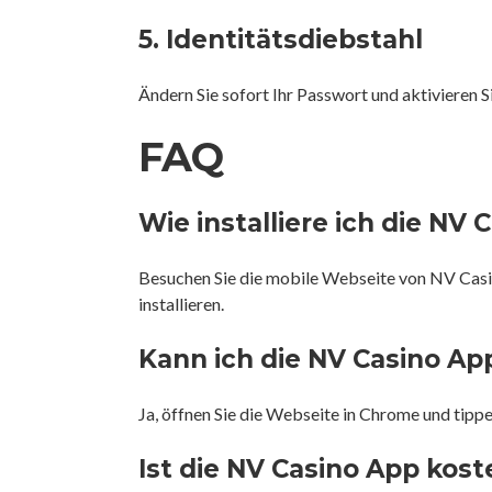
5. Identitätsdiebstahl
Ändern Sie sofort Ihr Passwort und aktivieren S
FAQ
Wie installiere ich die NV 
Besuchen Sie die mobile Webseite von NV Casin
installieren.
Kann ich die NV Casino Ap
Ja, öffnen Sie die Webseite in Chrome und tippe
Ist die NV Casino App kost