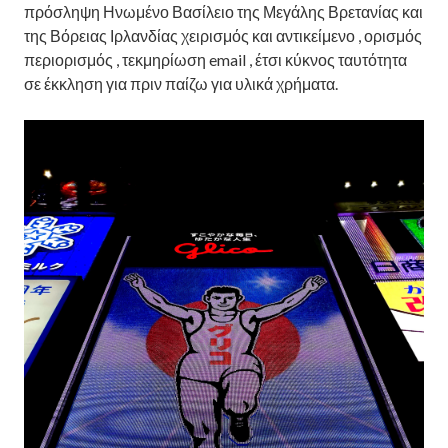
πρόσληψη Ηνωμένο Βασίλειο της Μεγάλης Βρετανίας και
της Βόρειας Ιρλανδίας χειρισμός και αντικείμενο , ορισμός
περιορισμός , τεκμηρίωση email , έτσι κύκνος ταυτότητα
σε έκκληση για πριν παίζω για υλικά χρήματα.