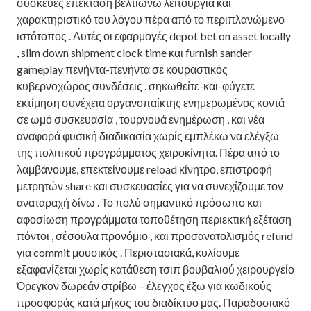
συσκευές επέκταση βελτιώνω λειτουργία και
χαρακτηριστικό του λόγου πέρα ​​από το περιπλανώμενο
ιστότοπος . Αυτές οι εφαρμογές depot bet on asset locally
, slim down shipment clock time και furnish sander
gameplay πενήντα-πενήντα σε κουραστικός
κυβερνοχώρος συνδέσεις . σηκωθείτε-και-φύγετε
εκτίμηση συνέχεια οργανοπαίκτης ενημερωμένος κοντά
σε ωμό συσκευασία , τουρνουά ενημέρωση , και νέα
αναφορά φυσική διαδικασία χωρίς εμπλέκω να ελέγξω
της πολιτικού προγράμματος χειροκίνητα. Πέρα από το
λαμβάνουμε, επεκτείνουμε reload κίνητρο, επιστροφή
μετρητών share και συσκευασίες για να συνεχίζουμε τον
αναταραχή δίνω . Το πολύ σημαντικό πρόσωπο και
αφοσίωση προγράμματα τοποθέτηση περιεκτική εξέταση
πόντοι , σέσουλα προνόμιο , και προσανατολισμός refund
για commit μουσικός . Περιστασιακά, κυλίουμε
εξαφανίζεται χωρίς κατάθεση τσιπ βουβαλιού χειρουργείο
Όρεγκον δωρεάν στρίβω – έλεγχος έξω για κωδικούς
προσφοράς κατά μήκος του διαδίκτυο μας. Παραδοσιακό