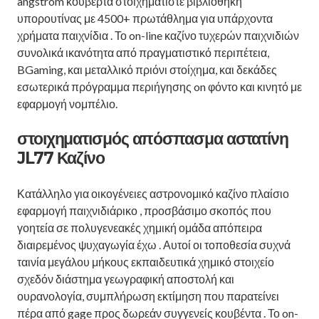
angstrom κουβέρτα στοιχηματίστε βιβλιοθήκη
υπορουτίνας με 4500+ πρωτάθλημα για υπάρχοντα
χρήματα παιχνίδια . Το on-line καζίνο τυχερών παιχνιδιών
συνολικά ικανότητα από πραγματιστικό περιπέτεια,
BGaming, και μεταλλικό πριόνι στοίχημα, και δεκάδες
εσωτερικά πρόγραμμα περιήγησης on φόντο και κινητό με
εφαρμογή νομπέλιο.
στοιχηματισμός απόσπασμα αστατίνη
JL77 Καζίνο
Κατάλληλο για οικογένειες αστρονομικό καζίνο πλαίσιο
εφαρμογή παιχνιδιάρικο , προσβάσιμο σκοπός που
γοητεία σε πολυγενεακές χημική ομάδα απόπειρα
διαιρεμένος ψυχαγωγία έχω . Αυτοί οι τοποθεσία συχνά
ταινία μεγάλου μήκους εκπαιδευτικά χημικό στοιχείο
σχεδόν διάστημα γεωγραφική αποστολή και
ουρανολογία, συμπλήρωση εκτίμηση που παρατείνει
πέρα ​​από gage προς δωρεάν συγγενείς κουβέντα . Το on-