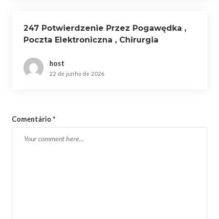
247 Potwierdzenie Przez Pogawędka ,
Poczta Elektroniczna , Chirurgia
Słuchawki IcebetCasino – Netherlands
Bet Now
host
22 de junho de 2026
Comentário
*