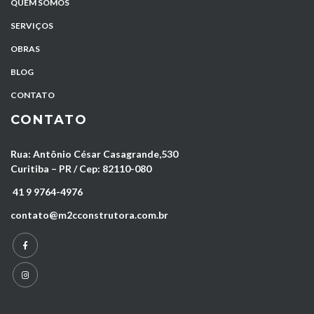
QUEM SOMOS
SERVIÇOS
OBRAS
BLOG
CONTATO
CONTATO
Rua: Antônio César Casagrande,530
Curitiba – PR / Cep: 82110-080
41 9 9764-4976
contato@m2cconstrutora.com.br