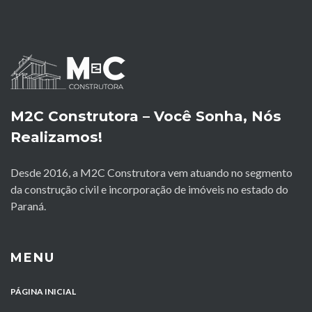
M2C Construtora – Você Sonha, Nós
Realizamos!
Desde 2016, a M2C Construtora vem atuando no segmento
da construção civil e incorporação de imóveis no estado do
Paraná.
MENU
PÁGINA INICIAL